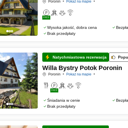
Poronin
Pokaż na mapie
FREE
Wysoka jakość, dobra cena
Bezpła
Brak przedpłaty
Natychmiastowa rezerwacja
Popu
Willa Bystry Potok Poronin
Poronin
Pokaż na mapie
FREE
Śniadania w cenie
Bezpła
Brak przedpłaty