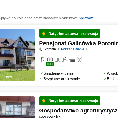
wpływa na kolejność prezentowanych obiektów.
Sprawdź.
Natychmiastowa rezerwacja
Pensjonat Galicówka Poroni
Poronin
Pokaż na mapie
FREE
Śniadania w cenie
Wysoka
Bezpłatne anulowanie
Brak p
Natychmiastowa rezerwacja
Gospodarstwo agroturystycz
Poronin