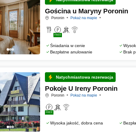
Gościna u Maryny Poronin
Poronin
Pokaż na mapie
FREE
Śniadania w cenie
Wysoka
Bezpłatne anulowanie
Brak p
Natychmiastowa rezerwacja
Pokoje U Ireny Poronin
Poronin
Pokaż na mapie
FREE
Wysoka jakość, dobra cena
Bezpła