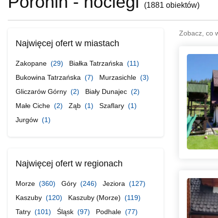
Poronin - noclegi
(
1881 obiektów
)
Zobacz, co 
Najwięcej ofert w miastach
Zakopane
(29)
Białka Tatrzańska
(11)
Bukowina Tatrzańska
(7)
Murzasichle
(3)
Gliczarów Górny
(2)
Biały Dunajec
(2)
Małe Ciche
(2)
Ząb
(1)
Szaflary
(1)
Jurgów
(1)
Najwięcej ofert w regionach
Morze
(360)
Góry
(246)
Jeziora
(127)
Kaszuby
(120)
Kaszuby (Morze)
(119)
Tatry
(101)
Śląsk
(97)
Podhale
(77)