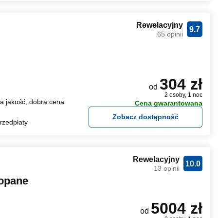
Rewelacyjny
9.7
65 opinii
304 zł
od
2 osoby, 1 noc
 jakość, dobra cena
Cena gwarantowana
Zobacz dostępność
rzedpłaty
Rewelacyjny
10.0
13 opinii
kopane
5004 zł
od