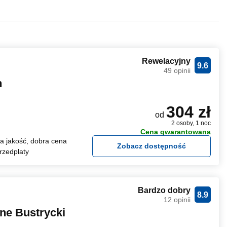
Rewelacyjny
9.6
49 opinii
n
304 zł
od
2 osoby, 1 noc
Cena gwarantowana
 jakość, dobra cena
Zobacz dostępność
rzedpłaty
Bardzo dobry
8.9
12 opinii
ne Bustrycki