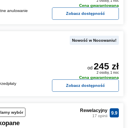
2 osoby, 1 noc
Cena gwarantowana
tne anulowanie
Zobacz dostępność
Nowość w Nocowaniu!
245 zł
od
2 osoby, 1 noc
Cena gwarantowana
rzedpłaty
Zobacz dostępność
Rewelacyjny
larny wybór
9.9
17 opinii
akopane