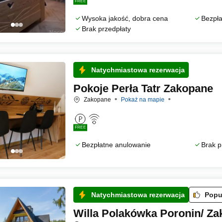
FREE
Wysoka jakość, dobra cena
Bezpła
Brak przedpłaty
Natychmiastowa rezerwacja
Pokoje Perła Tatr Zakopane
Zakopane
Pokaż na mapie
FREE
Bezpłatne anulowanie
Brak p
Natychmiastowa rezerwacja
Popu
Willa Polakówka Poronin/ Z