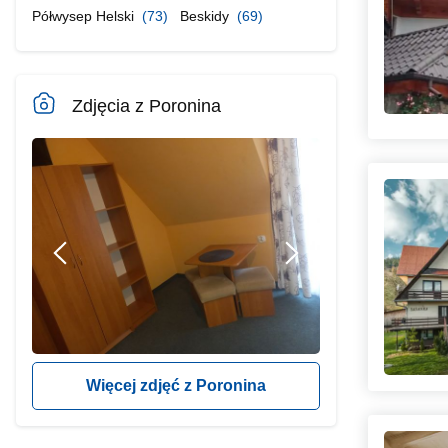
Półwysep Helski
(73)
Beskidy
(69)
Zdjęcia z Poronina
Więcej zdjęć z Poronina