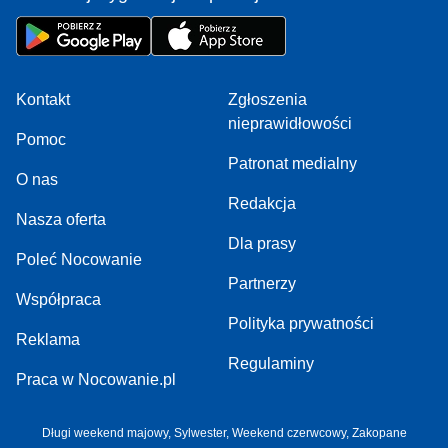
Kontakt
Zgłoszenia
nieprawidłowości
Pomoc
Patronat medialny
O nas
Redakcja
Nasza oferta
Dla prasy
Poleć Nocowanie
Partnerzy
Współpraca
Polityka prywatności
Reklama
Regulaminy
Praca w Nocowanie.pl
Długi weekend majowy
,
Sylwester
,
Weekend czerwcowy
,
Zakopane