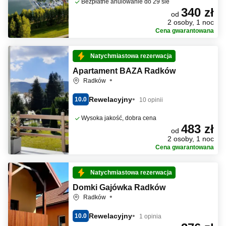
Bezpłatne anulowanie do 29 sie
340 zł
od
2 osoby, 1 noc
Cena gwarantowana
Natychmiastowa rezerwacja
Apartament BAZA Radków
Radków
Rewelacyjny
10.0
10 opinii
Wysoka jakość, dobra cena
483 zł
od
2 osoby, 1 noc
Cena gwarantowana
Natychmiastowa rezerwacja
Domki Gajówka Radków
Radków
Rewelacyjny
10.0
1 opinia