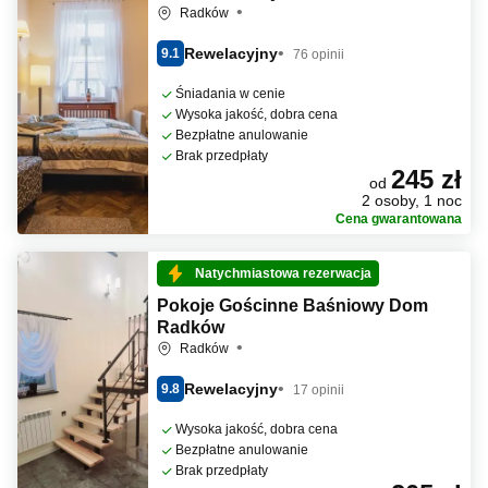
Radków
Rewelacyjny
9.1
76 opinii
Śniadania w cenie
Wysoka jakość, dobra cena
Bezpłatne anulowanie
Brak przedpłaty
245 zł
od
2 osoby, 1 noc
Cena gwarantowana
Natychmiastowa rezerwacja
Pokoje Gościnne Baśniowy Dom
Radków
Radków
Rewelacyjny
9.8
17 opinii
Wysoka jakość, dobra cena
Bezpłatne anulowanie
Brak przedpłaty