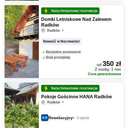
Natychmiastowa rezerwacja
Domki Letniskowe Nad Zalewem
Radków
Radków
Nowość w Nocowaniu!
Bezpłatne anulowanie
Brak przedpłaty
350 zł
od
2 osoby, 1 noc
Cena gwarantowana
Natychmiastowa rezerwacja
Pokoje Gościnne HANA Radków
Radków
Rewelacyjny
9.9
3 opinie