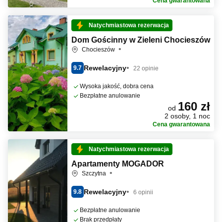
Cena gwarantowana
Natychmiastowa rezerwacja
Dom Gościnny w Zieleni Chocieszów
Chocieszów
Rewelacyjny
9.7
22 opinie
Wysoka jakość, dobra cena
Bezpłatne anulowanie
160 zł
od
2 osoby, 1 noc
Cena gwarantowana
Natychmiastowa rezerwacja
Apartamenty MOGADOR
Szczytna
Rewelacyjny
9.8
6 opinii
Bezpłatne anulowanie
Brak przedpłaty