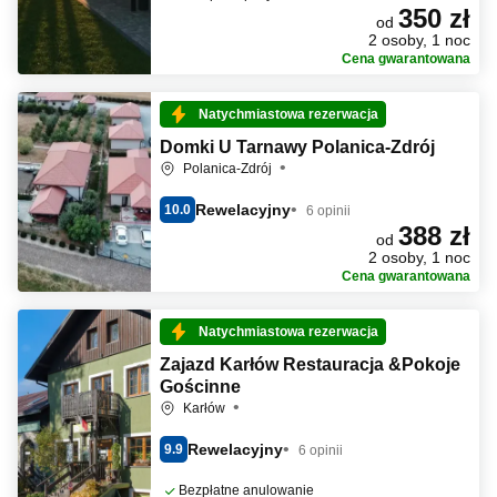
350 zł
od
2 osoby, 1 noc
Cena gwarantowana
Natychmiastowa rezerwacja
Domki U Tarnawy Polanica-Zdrój
Polanica-Zdrój
Rewelacyjny
10.0
6 opinii
388 zł
od
2 osoby, 1 noc
Cena gwarantowana
Natychmiastowa rezerwacja
Zajazd Karłów Restauracja &Pokoje
Gościnne
Karłów
Rewelacyjny
9.9
6 opinii
Bezpłatne anulowanie