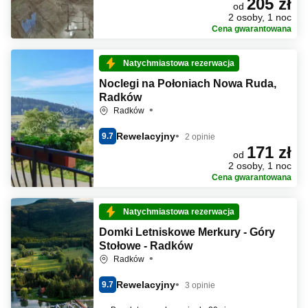
205 zł
od
2 osoby, 1 noc
Cena gwarantowana
Natychmiastowa rezerwacja
Noclegi na Połoniach Nowa Ruda,
Radków
Radków
Rewelacyjny
9.7
2 opinie
171 zł
od
2 osoby, 1 noc
Cena gwarantowana
Natychmiastowa rezerwacja
Domki Letniskowe Merkury - Góry
Stołowe - Radków
Radków
Rewelacyjny
9.7
3 opinie