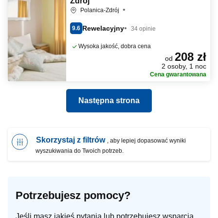
Zdrój
Polanica-Zdrój
Rewelacyjny
9.6
34 opinie
Wysoka jakość, dobra cena
208 zł
od
2 osoby, 1 noc
Cena gwarantowana
Następna strona
Skorzystaj z filtrów
, aby lepiej dopasować wyniki
wyszukiwania do Twoich potrzeb.
Potrzebujesz pomocy?
Jeśli masz jakieś pytania lub potrzebujesz wsparcia,