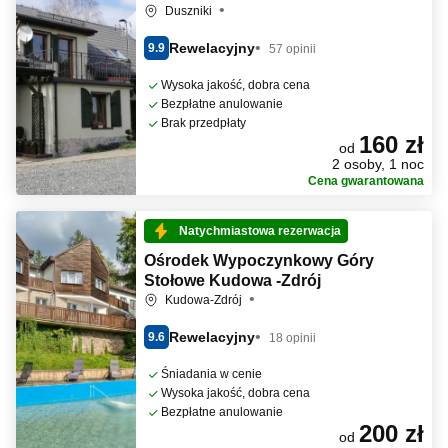
Duszniki
Rewelacyjny
9.9
57 opinii
Wysoka jakość, dobra cena
Bezpłatne anulowanie
Brak przedpłaty
160 zł
od
2 osoby, 1 noc
Cena gwarantowana
Natychmiastowa rezerwacja
Ośrodek Wypoczynkowy Góry
Stołowe Kudowa -Zdrój
Kudowa-Zdrój
Rewelacyjny
9.6
18 opinii
Śniadania w cenie
Wysoka jakość, dobra cena
Bezpłatne anulowanie
200 zł
od